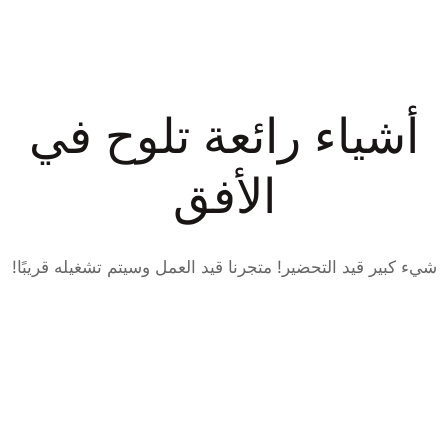
أشياء رائعة تلوح في
الأفق
شيء كبير قيد التحضير! متجرنا قيد العمل وسيتم تشغيله قريبًا!