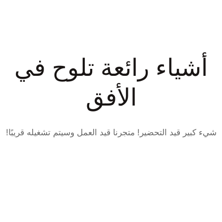
أشياء رائعة تلوح في
الأفق
شيء كبير قيد التحضير! متجرنا قيد العمل وسيتم تشغيله قريبًا!